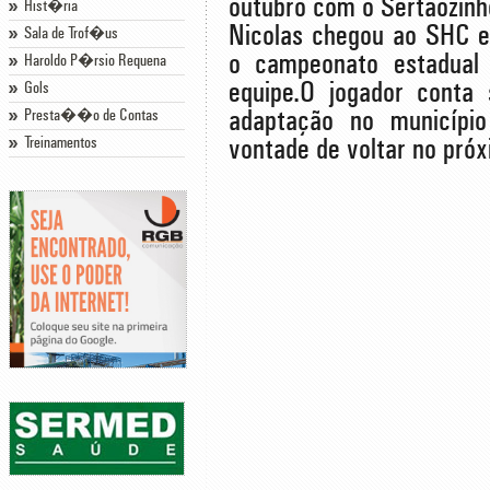
outubro com o Sertãozinh
Hist�ria
Nicolas chegou ao SHC 
Sala de Trof�us
o campeonato estadual 
Haroldo P�rsio Requena
equipe.O jogador conta
Gols
Presta��o de Contas
adaptação no municípi
Treinamentos
vontade de voltar no próx