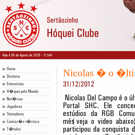
Hoje é 06 de Agosto de 2026 - 11:54h
Home
Nicolas � o �lti
Diretoria
31/12/2012
Entrevistas
H�quei pelo Mundo
Nicolas Del Campo é o úl
Not�cias
Portal SHC. Ele conce
Jogadores
estúdios da RGB Comu
Treinadores
mês(veja o video abaixo)
Comiss�o t�cnica
participou da conquista d
T�tulos