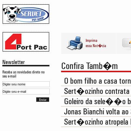
Imprima
essa Not�cia
Newsletter
Confira Tamb�m
Receba as novidades direto no
seu e-mail
O bom filho a casa tor
Sert�ozinho contrata 
Goleiro da sele��o br
Jonas Bianchi volta a
Sert�ozinho atropela 