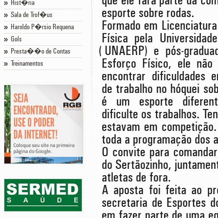
que ele fará parte da co
Hist�ria
esporte sobre rodas.
Sala de Trof�us
Formado em Licenciatur
Haroldo P�rsio Requena
Física pela Universidad
Gols
(UNAERP) e pós-graduad
Presta��o de Contas
Esforço Físico, ele não
Treinamentos
encontrar dificuldades 
de trabalho no hóquei sob
é um esporte diferen
dificulte os trabalhos. T
estavam em competição.
toda a programação dos a
O convite para comandar a
do Sertãozinho, juntament
atletas de fora.
A aposta foi feita ao p
secretaria de Esportes do
em fazer parte de uma equ