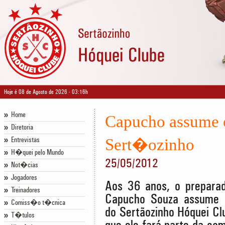
Hoje é 08 de Agosto de 2026 - 03:16h
Home
Capucho assume o
Diretoria
Sert�ozinho
Entrevistas
H�quei pelo Mundo
25/05/2012
Not�cias
Jogadores
Aos 36 anos, o preparado
Treinadores
Capucho Souza assume a
Comiss�o t�cnica
do Sertãozinho Hóquei Clu
T�tulos